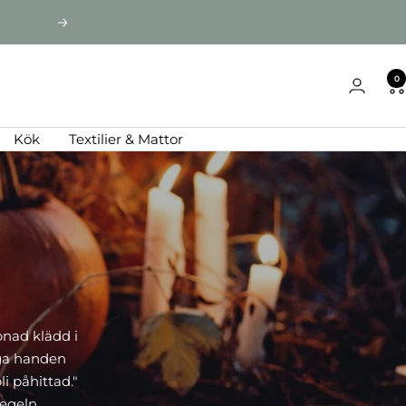
Nästa
0
Kök
Textilier & Mattor
pnad klädd i
iga handen
li påhittad."
egeln.