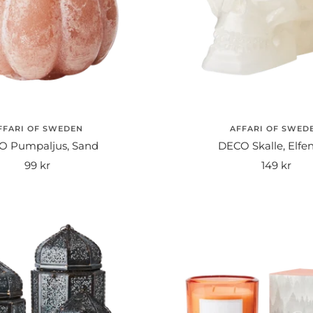
FFARI OF SWEDEN
AFFARI OF SWED
O Pumpaljus, Sand
DECO Skalle, Elfe
Rea-
Rea-
99 kr
149 kr
pris
pris