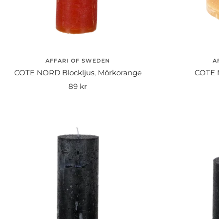
AFFARI OF SWEDEN
A
COTE NORD Blockljus, Mörkorange
COTE N
Rea-
89 kr
pris