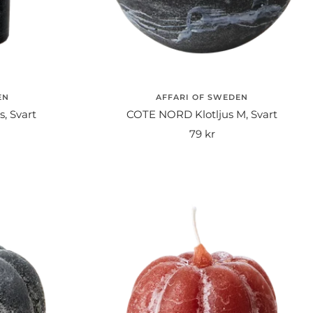
EN
AFFARI OF SWEDEN
, Svart
COTE NORD Klotljus M, Svart
Rea-
79 kr
pris