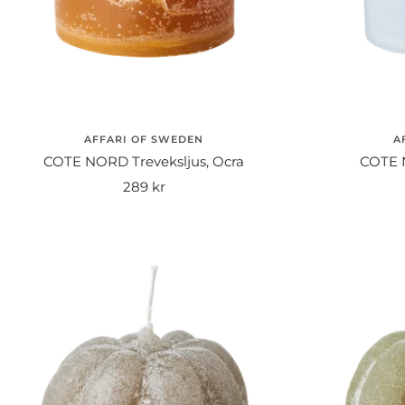
AFFARI OF SWEDEN
A
COTE NORD Treveksljus, Ocra
COTE N
Rea-
289 kr
pris