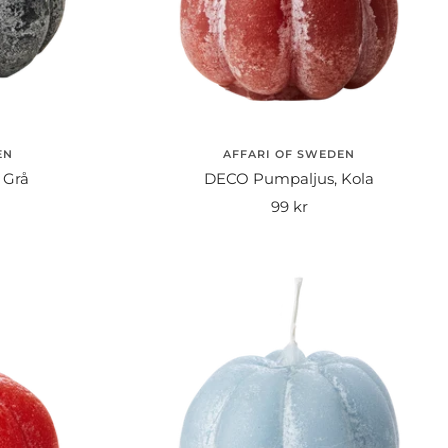
EN
AFFARI OF SWEDEN
 Grå
DECO Pumpaljus, Kola
Rea-
99 kr
pris