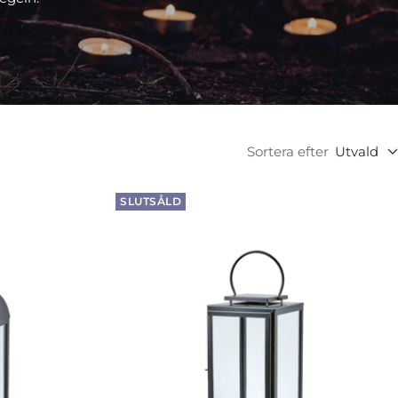
Sortera efter
Utvald
SLUTSÅLD