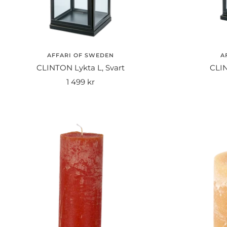
AFFARI OF SWEDEN
A
CLINTON Lykta L, Svart
CLIN
Rea-
1 499 kr
pris