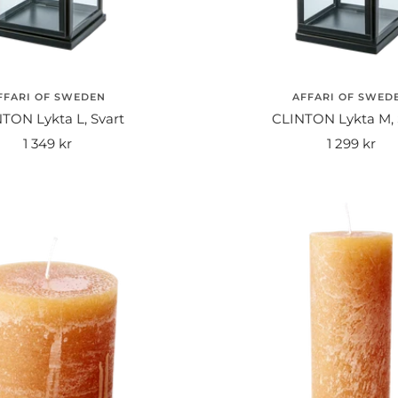
FFARI OF SWEDEN
AFFARI OF SWED
TON Lykta L, Svart
CLINTON Lykta M, 
Rea-
Rea-
1 349 kr
1 299 kr
pris
pris