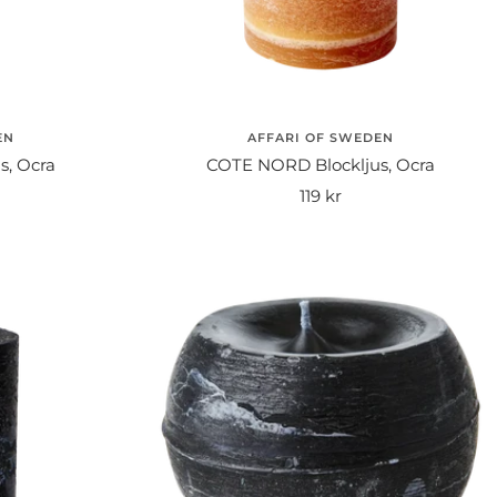
EN
AFFARI OF SWEDEN
s, Ocra
COTE NORD Blockljus, Ocra
Rea-
119 kr
pris