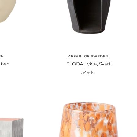
EN
AFFARI OF SWEDEN
nben
FLODA Lykta, Svart
Rea-
549 kr
pris