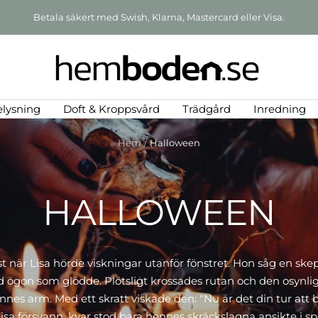
Skandinavisk design med en känsla av lantlig lyx
de
Hemboden
elysning
Doft & Kroppsvård
Trädgård
Inredning
Hem
Halloween
HALLOWEEN
yst när Lisa hörde viskningar utanför fönstret. Hon såg en ske
d ögon som glödde. Plötsligt krossades rutan och den osynl
nnes arm. Med ett skratt viskade den: "Nu är det din tur att b
isa försvann, kvar stod bara hennes skräckslagna ansikte i sp