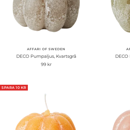
AFFARI OF SWEDEN
A
DECO Pumpaljus, Kvartsgrå
DECO 
Rea-
99 kr
pris
SPARA 10 KR