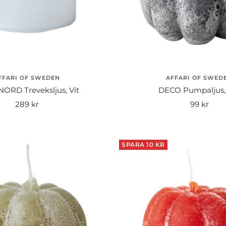
FFARI OF SWEDEN
AFFARI OF SWED
ORD Treveksljus, Vit
DECO Pumpaljus,
Rea-
Rea-
289 kr
99 kr
pris
pris
SPARA 10 KR