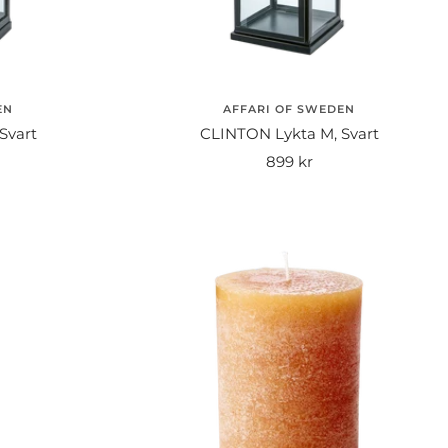
EN
AFFARI OF SWEDEN
Svart
CLINTON Lykta M, Svart
Rea-
899 kr
pris