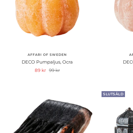
AFFARI OF SWEDEN
A
DECO Pumpaljus, Ocra
DEC
Rea-
Pris
89 kr
99 kr
pris
SLUTSÅLD