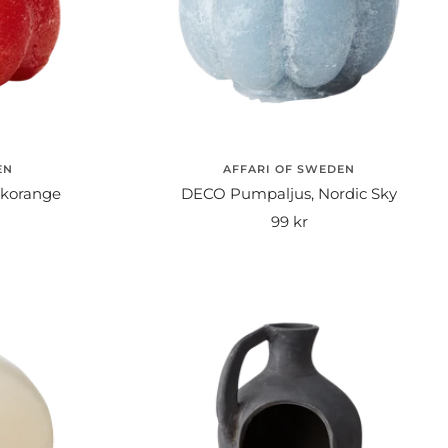
EN
AFFARI OF SWEDEN
korange
DECO Pumpaljus, Nordic Sky
Rea-
99 kr
pris