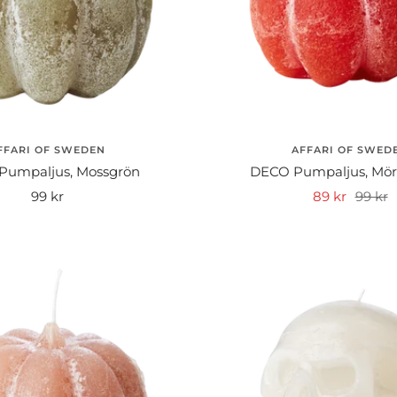
FFARI OF SWEDEN
AFFARI OF SWED
Pumpaljus, Mossgrön
DECO Pumpaljus, Mör
Rea-
Rea-
Pris
99 kr
89 kr
99 kr
pris
pris