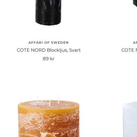
AFFARI OF SWEDEN
A
COTE NORD Blockljus, Svart
COTE N
Rea-
89 kr
pris