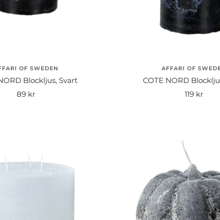
FFARI OF SWEDEN
AFFARI OF SWED
ORD Blockljus, Svart
COTE NORD Blockljus
Rea-
Rea-
89 kr
119 kr
pris
pris