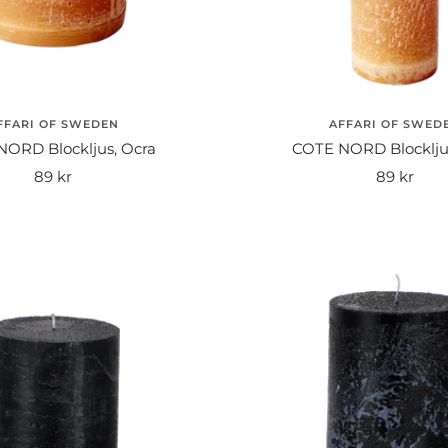
FFARI OF SWEDEN
AFFARI OF SWED
ORD Blockljus, Ocra
COTE NORD Blocklju
Rea-
Rea-
89 kr
89 kr
pris
pris