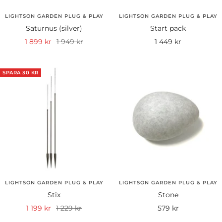
LIGHTSON GARDEN PLUG & PLAY
LIGHTSON GARDEN PLUG & PLAY
Saturnus (silver)
Start pack
Rea-
Pris
Rea-
1 899 kr
1 949 kr
1 449 kr
pris
pris
SPARA 30 KR
LIGHTSON GARDEN PLUG & PLAY
LIGHTSON GARDEN PLUG & PLAY
Stix
Stone
Rea-
Pris
Rea-
1 199 kr
1 229 kr
579 kr
pris
pris