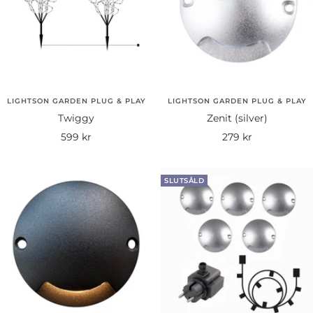
LIGHTSON GARDEN PLUG & PLAY
LIGHTSON GARDEN PLUG & PLAY
Twiggy
Zenit (silver)
Rea-
Rea-
599 kr
279 kr
pris
pris
SLUTSÅLD