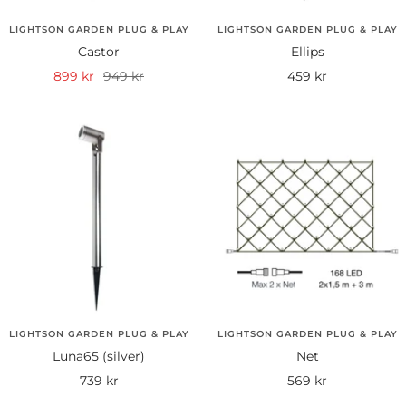
LIGHTSON GARDEN PLUG & PLAY
LIGHTSON GARDEN PLUG & PLAY
Castor
Ellips
Rea-
Pris
Rea-
899 kr
949 kr
459 kr
pris
pris
LIGHTSON GARDEN PLUG & PLAY
LIGHTSON GARDEN PLUG & PLAY
Luna65 (silver)
Net
Rea-
Rea-
739 kr
569 kr
pris
pris