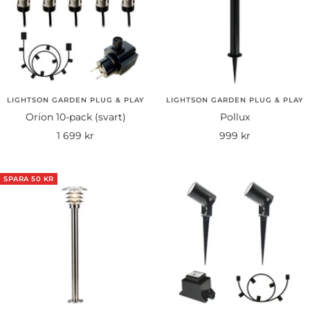
LIGHTSON GARDEN PLUG & PLAY
LIGHTSON GARDEN PLUG & PLAY
Orion 10-pack (svart)
Pollux
Rea-
Rea-
1 699 kr
999 kr
pris
pris
SPARA 50 KR