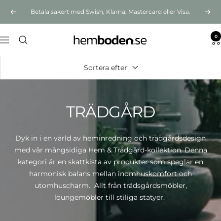
Hoppa
Betala säkert med Swish, Klarna, Mastercard eller Visa.
Föregående
Näst
till
innehållet
0
Hemboden
Navigering
Sortera efter
TRÄDGÅRD
Dyk in i en värld av heminredning och trädgårdsdesign
med vår mångsidiga Hem & Trädgård-kollektion. Denna
kategori är en skattkista av produkter som speglar en
harmonisk balans mellan inomhuskomfort och
utomhuscharm. Allt från trädsgårdsmöbler,
loungemöbler till stiliga statyer.