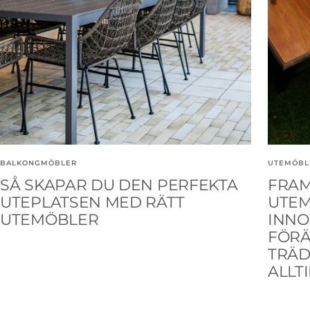
UTEMÖBL
BALKONGMÖBLER
FRAM
SÅ SKAPAR DU DEN PERFEKTA
UTEM
UTEPLATSEN MED RÄTT
INNO
UTEMÖBLER
FÖR
TRÄ
ALLT