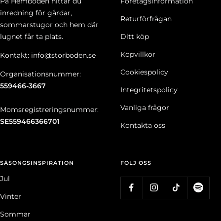
På Hemboden hittar du
Företagsinformation
inredning för gårdar,
Returförfrågan
sommarstugor och hem där
lugnet får ta plats.
Ditt köp
Köpvillkor
Kontakt: info@storboden.se
Cookiespolicy
Organisationsnummer:
559466-3667
Integritetspolicy
Vanliga frågor
Momsregistreringsnummer:
SE559466366701
Kontakta oss
SÄSONGSINSPIRATION
FÖLJ OSS
Jul
Vinter
Sommar