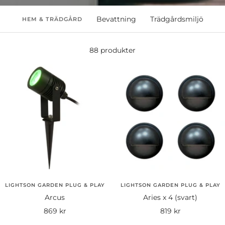
Bevattning
Trädgårdsmiljö
HEM & TRÄDGÅRD
88 produkter
LIGHTSON GARDEN PLUG & PLAY
LIGHTSON GARDEN PLUG & PLAY
Arcus
Aries x 4 (svart)
Rea-
Rea-
869 kr
819 kr
pris
pris