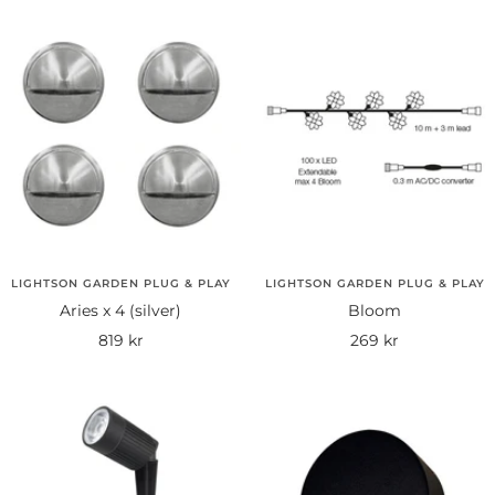
LIGHTSON GARDEN PLUG & PLAY
LIGHTSON GARDEN PLUG & PLAY
Aries x 4 (silver)
Bloom
Rea-
Rea-
819 kr
269 kr
pris
pris