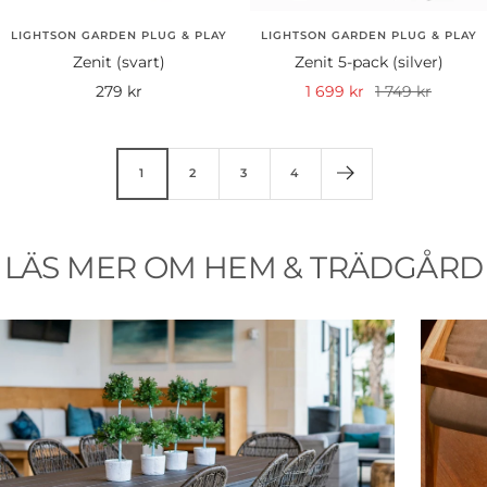
LIGHTSON GARDEN PLUG & PLAY
LIGHTSON GARDEN PLUG & PLAY
Zenit (svart)
Zenit 5-pack (silver)
Rea-
Rea-
Pris
279 kr
1 699 kr
1 749 kr
pris
pris
1
2
3
4
LÄS MER OM HEM & TRÄDGÅRD