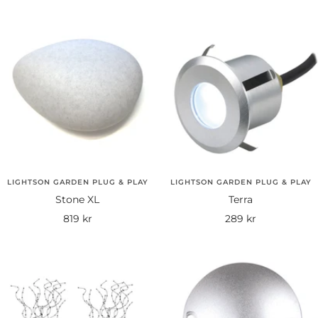
LIGHTSON GARDEN PLUG & PLAY
LIGHTSON GARDEN PLUG & PLAY
Stone XL
Terra
Rea-
Rea-
819 kr
289 kr
pris
pris