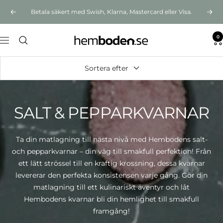
Hoppa
Betala säkert med Swish, Klarna, Mastercard eller Visa.
Föregående
Näst
till
innehållet
0
Hemboden
Navigering
Sortera efter
SALT & PEPPARKVARNAR
Ta din matlagning till nästa nivå med Hembodens salt-
och pepparkvarnar – din väg till smakfull perfektion! Från
ett lätt strössel till en kraftig krossning, dessa kvarnar
levererar den perfekta konsistensen varje gång. Gör din
matlagning till ett kulinariskt äventyr och låt
Hembodens kvarnar bli din hemlighet till smakfull
framgång!