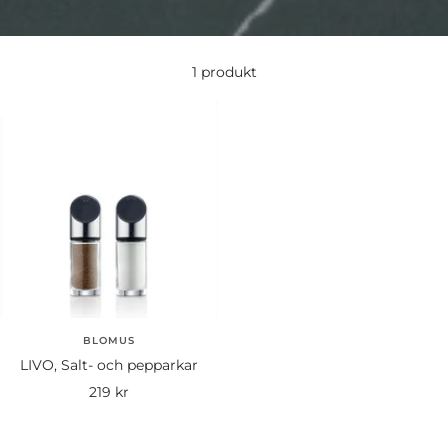
1 produkt
BLOMUS
LIVO, Salt- och pepparkar
Rea-
219 kr
pris