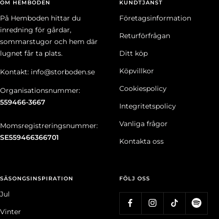
OM HEMBODEN
KUNDTJÄNST
På Hemboden hittar du
Företagsinformation
inredning för gårdar,
Returförfrågan
sommarstugor och hem där
lugnet får ta plats.
Ditt köp
Köpvillkor
Kontakt: info@storboden.se
Cookiespolicy
Organisationsnummer:
559466-3667
Integritetspolicy
Vanliga frågor
Momsregistreringsnummer:
SE559466366701
Kontakta oss
SÄSONGSINSPIRATION
FÖLJ OSS
Jul
Vinter