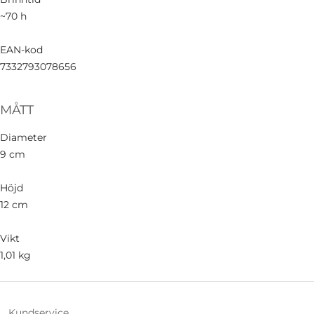
~70 h
EAN-kod
7332793078656
MÅTT
Diameter
9 cm
Höjd
12 cm
Vikt
1,01 kg
Kundservice