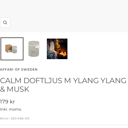
Zooma
in
AFFARI OF SWEDEN
CALM DOFTLJUS M YLANG YLANG
& MUSK
Rea-
179 kr
pris
Inkl. moms.
Art.nr:
420-064-00