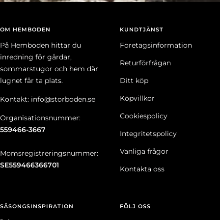
OM HEMBODEN
KUNDTJÄNST
På Hemboden hittar du
Företagsinformation
inredning för gårdar,
Returförfrågan
sommarstugor och hem där
lugnet får ta plats.
Ditt köp
Köpvillkor
Kontakt: info@storboden.se
Cookiespolicy
Organisationsnummer:
559466-3667
Integritetspolicy
Vanliga frågor
Momsregistreringsnummer:
SE559466366701
Kontakta oss
SÄSONGSINSPIRATION
FÖLJ OSS