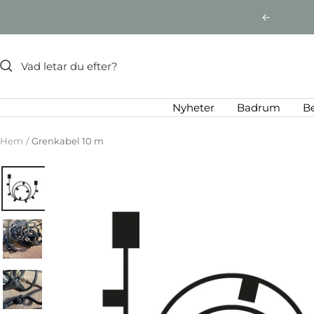
Hoppa
Föregåen
till
innehållet
Nyheter
Badrum
B
Hem
Grenkabel 10 m