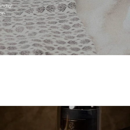
ändigt
on.