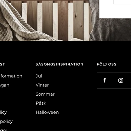
ST
SÄSONGSINSPIRATION
FÖLJ OSS
nformation
Jul
rågan
Vinter
Sommar
Påsk
icy
Halloween
spolicy
ågor