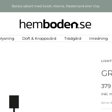
Skandinavisk design med en känsla av lantlig lyx
de
Hemboden
elysning
Doft & Kroppsvård
Trädgård
Inredning
LIGHT
GR
Rea
379
Inkl.
pris
Art.nr: