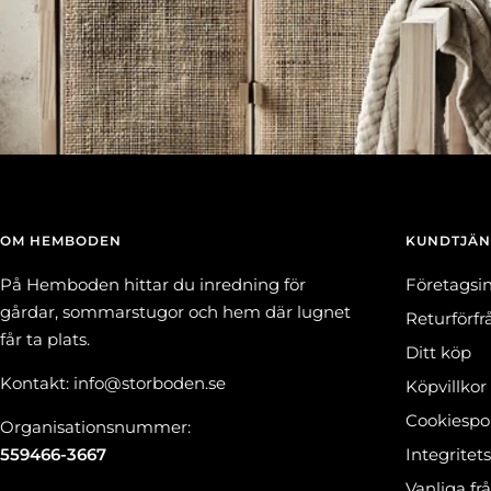
OM HEMBODEN
KUNDTJÄN
På Hemboden hittar du inredning för
Företagsi
gårdar, sommarstugor och hem där lugnet
Returförf
får ta plats.
Ditt köp
Kontakt: info@storboden.se
Köpvillkor
Cookiespol
Organisationsnummer:
559466-3667
Integritet
Vanliga fr