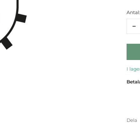
Antal:
Mi
an
I lage
Betal
Dela