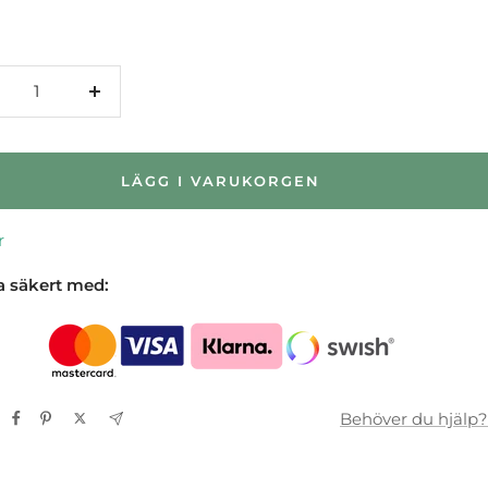
nska
Öka
talet
antalet
LÄGG I VARUKORGEN
r
a säkert med:
Behöver du hjälp?