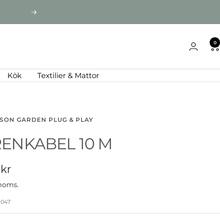
Nästa
0
Kök
Textilier & Mattor
SON GARDEN PLUG & PLAY
ENKABEL 10 M
-
 kr
 moms.
5047