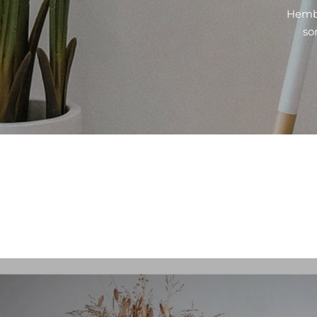
Hembo
so