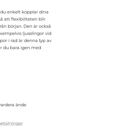
du enkelt kopplar dina
 att flexibiliteten blir
från början. Den är också
empelvis ljusslingor vid
mpor i rad är denna typ av
r du bara igen med
 vardera ände
betalningar