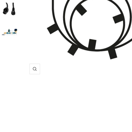
Zooma
in