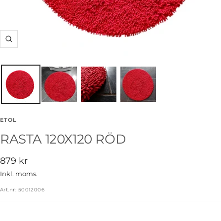
Zooma
in
ETOL
RASTA 120X120 RÖD
Rea-
879 kr
pris
Inkl. moms.
Art.nr:
50012006