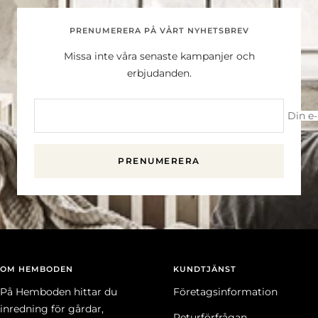
PRENUMERERA PÅ VÅRT NYHETSBREV
Missa inte våra senaste kampanjer och
erbjudanden.
Din e
PRENUMERERA
OM HEMBODEN
KUNDTJÄNST
På Hemboden hittar du
Företagsinformation
inredning för gårdar,
Returförfrågan