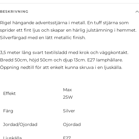
BESKRIVNING
Rigel hängande adventsstjärna i metall. En tuff stjärna som
sprider ett fint ljus och skapar en härlig julstämning i hemmet.
Silverfärgad med en lätt metallic finish.
3,5 meter lång svart textilsladd med krok och väggkontakt.
Bredd 50cm, höjd 50cm och djup 13cm. E27 lamphållare.
Öppning nedtill för att enkelt kunna skruva i en ljuskälla.
Max
Effekt
25W
Färg
Silver
Jordad/Ojordad
Ojordad
Ljuskälla
E27