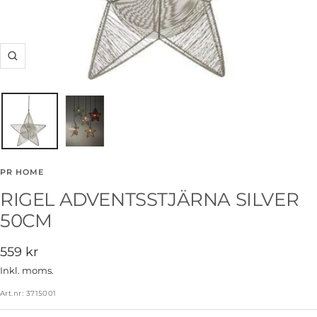
Zooma
in
PR HOME
RIGEL ADVENTSSTJÄRNA SILVER
50CM
Rea-
559 kr
pris
Inkl. moms.
Art.nr:
3715001