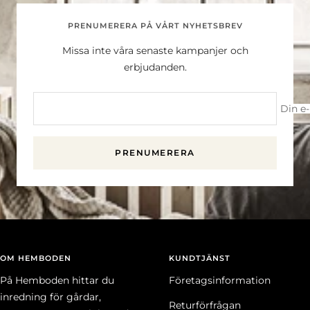
PRENUMERERA PÅ VÅRT NYHETSBREV
Missa inte våra senaste kampanjer och
erbjudanden.
Din e
PRENUMERERA
OM HEMBODEN
KUNDTJÄNST
På Hemboden hittar du
Företagsinformation
inredning för gårdar,
Returförfrågan