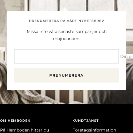
PRENUMERERA PÅ VÅRT NYHETSBREV
Missa inte våra senaste kampanjer och
erbjudanden.
Din e
PRENUMERERA
OM HEMBODEN
KUNDTJÄNST
På Hemboden hittar du
Företagsinformation