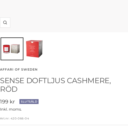
Zooma
in
AFFARI OF SWEDEN
SENSE DOFTLJUS CASHMERE,
RÖD
Rea-
199 kr
SLUTSÅLD
pris
Inkl. moms.
Art.nr:
420-066-04