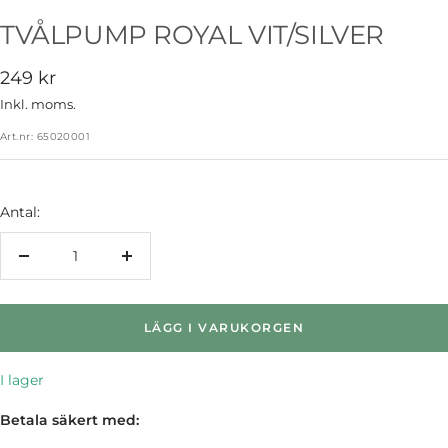
TVÅLPUMP ROYAL VIT/SILVER
Rea-
249 kr
pris
Inkl. moms.
Art.nr:
65020001
Antal:
Minska
Öka
antalet
antalet
LÄGG I VARUKORGEN
I lager
Betala säkert med: