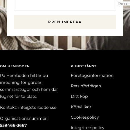
Din e
PRENUMERERA
OM HEMBODEN
KUNDTJÄNST
På Hemboden hittar du
Företagsinformation
inredning för gårdar,
Returförfrågan
sommarstugor och hem där
lugnet får ta plats.
Ditt köp
Köpvillkor
Kontakt: info@storboden.se
Cookiespolicy
Organisationsnummer:
559466-3667
Integritetspolicy