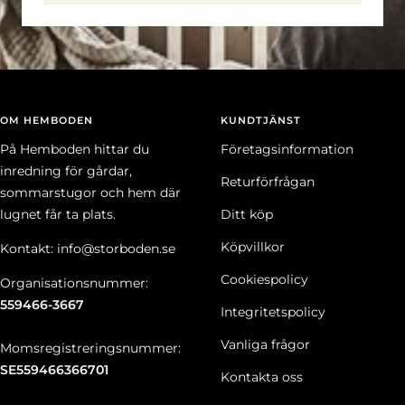
OM HEMBODEN
KUNDTJÄNST
På Hemboden hittar du
Företagsinformation
inredning för gårdar,
Returförfrågan
sommarstugor och hem där
lugnet får ta plats.
Ditt köp
Köpvillkor
Kontakt: info@storboden.se
Cookiespolicy
Organisationsnummer:
559466-3667
Integritetspolicy
Vanliga frågor
Momsregistreringsnummer:
SE559466366701
Kontakta oss