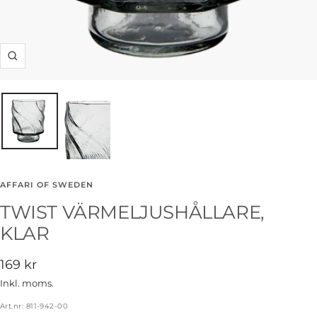
Zooma
in
AFFARI OF SWEDEN
TWIST VÄRMELJUSHÅLLARE,
KLAR
Rea-
169 kr
pris
Inkl. moms.
Art.nr:
811-942-00