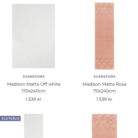
SVANEFORS
SVANEFORS
Madison Matta Off white
Madison Matta Rosa
170x240cm
70x240cm
Rea-
Rea-
1 539 kr
1 539 kr
pris
pris
SLUTSÅLD