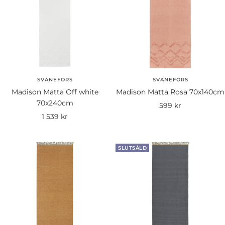
SVANEFORS
SVANEFORS
Madison Matta Off white
Madison Matta Rosa 70x140cm
70x240cm
Rea-
599 kr
Rea-
1 539 kr
pris
pris
SLUTSÅLD