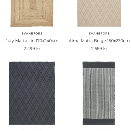
SVANEFORS
SVANEFORS
Juty Matta Lin 170x240cm
Alma Matta Beige 160x230cm
Rea-
Rea-
2 499 kr
2 559 kr
pris
pris