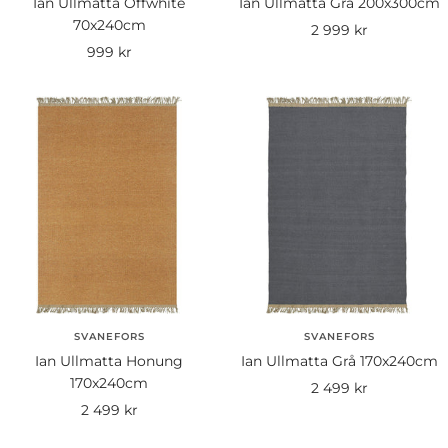
Ian Ullmatta Offwhite
Ian Ullmatta Grå 200x300cm
70x240cm
Rea-
2 999 kr
Rea-
999 kr
pris
pris
SVANEFORS
SVANEFORS
Ian Ullmatta Honung
Ian Ullmatta Grå 170x240cm
170x240cm
Rea-
2 499 kr
Rea-
2 499 kr
pris
pris