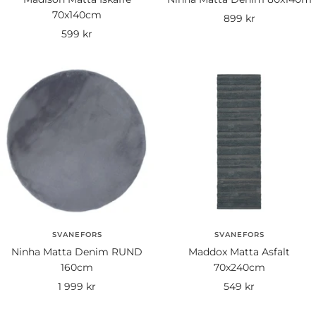
70x140cm
Rea-
899 kr
Rea-
599 kr
pris
pris
SVANEFORS
SVANEFORS
Ninha Matta Denim RUND
Maddox Matta Asfalt
160cm
70x240cm
Rea-
Rea-
1 999 kr
549 kr
pris
pris