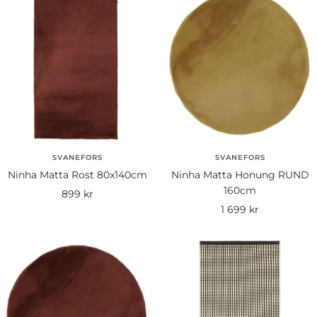
SVANEFORS
SVANEFORS
Ninha Matta Rost 80x140cm
Ninha Matta Honung RUND
160cm
Rea-
899 kr
Rea-
1 699 kr
pris
pris