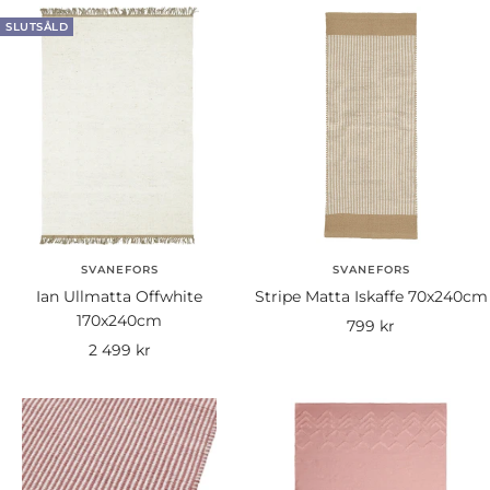
SLUTSÅLD
SVANEFORS
SVANEFORS
Ian Ullmatta Offwhite
Stripe Matta Iskaffe 70x240cm
170x240cm
Rea-
799 kr
Rea-
2 499 kr
pris
pris