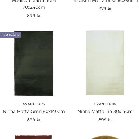
Madison Matta Rose
Madison Matta Rose 60x90cm
70x240cm
Rea-
379 kr
Rea-
899 kr
pris
pris
SLUTSÅLD
SVANEFORS
SVANEFORS
Ninha Matta Grön 80x140cm
Ninha Matta Lin 80x140m
Rea-
Rea-
899 kr
899 kr
pris
pris