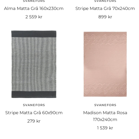
SVANEFORS
SVANEFORS
Alma Matta Grå 160x230cm
Stripe Matta Grå 70x240cm
Rea-
Rea-
2 559 kr
899 kr
pris
pris
SVANEFORS
SVANEFORS
Stripe Matta Grå 60x90cm
Madison Matta Rosa
170x240cm
Rea-
279 kr
Rea-
1 539 kr
pris
pris