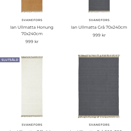
SVANEFORS
SVANEFORS
Ian Ullmatta Honung
Ian Ullmatta Grå 70x240cm
70x240cm
Rea-
999 kr
Rea-
999 kr
pris
pris
SLUTSÅLD
SVANEFORS
SVANEFORS