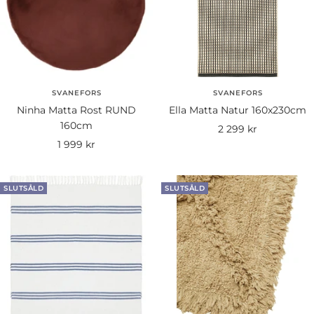
SVANEFORS
SVANEFORS
Ninha Matta Rost RUND
Ella Matta Natur 160x230cm
160cm
Rea-
2 299 kr
Rea-
1 999 kr
pris
pris
SLUTSÅLD
SLUTSÅLD