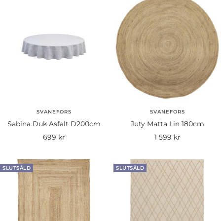
SVANEFORS
SVANEFORS
Sabina Duk Asfalt D200cm
Juty Matta Lin 180cm
Rea-
Rea-
699 kr
1 599 kr
pris
pris
SLUTSÅLD
SLUTSÅLD