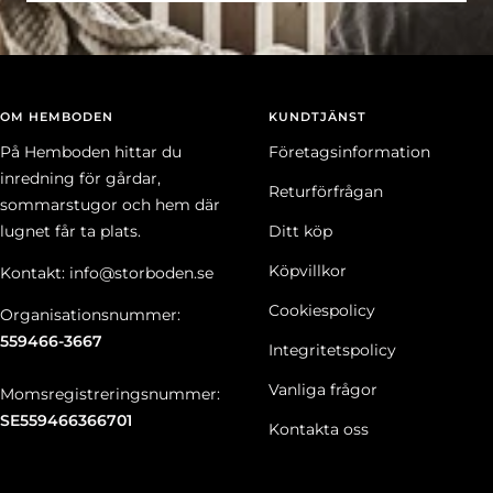
OM HEMBODEN
KUNDTJÄNST
På Hemboden hittar du
Företagsinformation
inredning för gårdar,
Returförfrågan
sommarstugor och hem där
lugnet får ta plats.
Ditt köp
Köpvillkor
Kontakt: info@storboden.se
Cookiespolicy
Organisationsnummer:
559466-3667
Integritetspolicy
Vanliga frågor
Momsregistreringsnummer:
SE559466366701
Kontakta oss