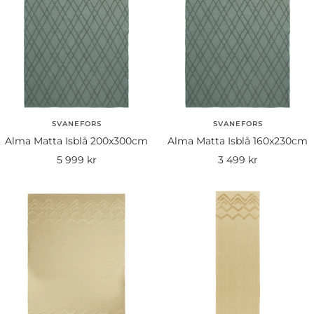
SVANEFORS
SVANEFORS
Alma Matta Isblå 200x300cm
Alma Matta Isblå 160x230cm
Rea-
Rea-
5 999 kr
3 499 kr
pris
pris