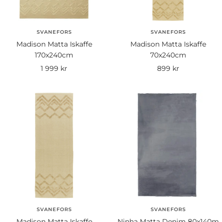
SVANEFORS
SVANEFORS
Madison Matta Iskaffe
Madison Matta Iskaffe
170x240cm
70x240cm
Rea-
Rea-
1 999 kr
899 kr
pris
pris
SVANEFORS
SVANEFORS
Madison Matta Iskaffe
Ninha Matta Denim 80x140m