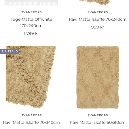
SVANEFORS
SVANEFORS
Tage Matta Offwhite
Ravi Matta Iskaffe 70x240cm
170x240cm
Rea-
999 kr
Rea-
1 799 kr
pris
pris
SLUTSÅLD
SVANEFORS
SVANEFORS
Ravi Matta Iskaffe 70x140cm
Ravi Matta Iskaffe 60x90cm