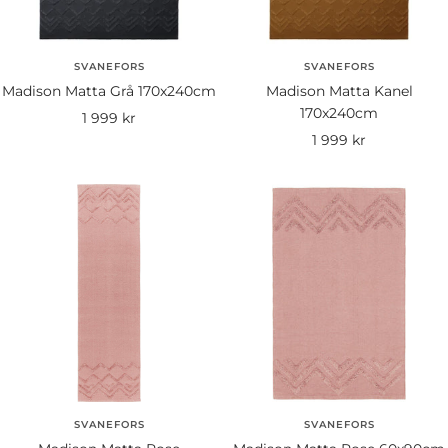
SVANEFORS
SVANEFORS
Madison Matta Grå 170x240cm
Madison Matta Kanel
170x240cm
Rea-
1 999 kr
Rea-
1 999 kr
pris
pris
SVANEFORS
SVANEFORS