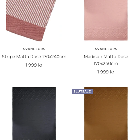
SVANEFORS
SVANEFORS
Stripe Matta Rose 170x240cm
Madison Matta Rose
170x240cm
Rea-
1 999 kr
Rea-
1 999 kr
pris
pris
SLUTSÅLD