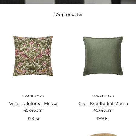
474 produkter
SVANEFORS
SVANEFORS
Vilja Kuddfodral Mossa
Cecil Kuddfodral Mossa
45x45cm
45x45cm
Rea-
Rea-
379 kr
199 kr
pris
pris