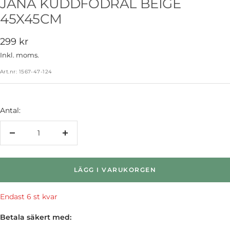
JANA KUDDFODRAL BEIGE
45X45CM
Rea-
299 kr
pris
Inkl. moms.
Art.nr:
1567-47-124
Antal:
Minska
Öka
antalet
antalet
LÄGG I VARUKORGEN
Endast 6 st kvar
Betala säkert med: