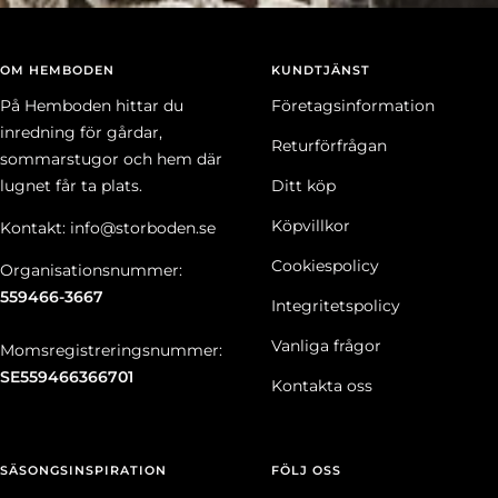
OM HEMBODEN
KUNDTJÄNST
På Hemboden hittar du
Företagsinformation
inredning för gårdar,
Returförfrågan
sommarstugor och hem där
lugnet får ta plats.
Ditt köp
Köpvillkor
Kontakt: info@storboden.se
Cookiespolicy
Organisationsnummer:
559466-3667
Integritetspolicy
Vanliga frågor
Momsregistreringsnummer:
SE559466366701
Kontakta oss
SÄSONGSINSPIRATION
FÖLJ OSS